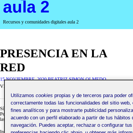
aula 2
Recursos y comunidades digitales aula 2
PRESENCIA EN LA
RED
15 NOVIEMBRE, 2020
BEATRIZ SIMON OLMEDO
VISIBILIDAD: PÚBLICA
Utilizamos
cookies
propias y de terceros para poder of
correctamente todas las funcionalidades del sitio web,
Sí, estoy sorprendida….en la red efectivamente aparece mi nombre.
fines analíticos y para mostrarte publicidad personaliz
Pero no de manera significativa, es natural ya que poco he aportado a
acuerdo con un perfil elaborado a partir de tus hábitos 
las redes, aunque algunas de ellas las tenga accesibles.
navegación. Puedes aceptar, rechazar o configurar tus
Instagram por ejemplo es una aplicación que tengo abierta, ya que la
preferencias haciendo clic abajo, u obtener más inform