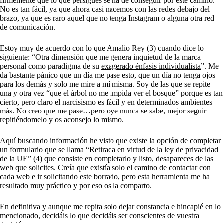
firmemente que lo que persigues se ha de conseguir por este camino.
No es tan fácil, ya que ahora casi nacemos con las redes debajo del
brazo, ya que es raro aquel que no tenga Instagram o alguna otra red
de comunicación.
Estoy muy de acuerdo con lo que Amalio Rey (3) cuando dice lo
siguiente: “Otra dimensión que me genera inquietud de la marca
personal como paradigma de su
exagerado énfasis individualista
”. Me
da bastante pánico que un día me pase esto, que un día no tenga ojos
para los demás y solo me mire a mí misma. Soy de las que se repite
una y otra vez “que el árbol no me impida ver el bosque” porque es tan
cierto, pero claro el narcisismo es fácil y en determinados ambientes
más. No creo que me pase…pero oye nunca se sabe, mejor seguir
repitiéndomelo y os aconsejo lo mismo.
Aquí buscando información he visto que existe la opción de completar
un formulario que se llama “Retirada en virtud de la ley de privacidad
de la UE” (4) que consiste en completarlo y listo, desapareces de las
web que solicites. Creía que existía solo el camino de contactar con
cada web e ir solicitando este borrado, pero esta herramienta me ha
resultado muy práctico y por eso os la comparto.
En definitiva y aunque me repita solo dejar constancia e hincapié en lo
mencionado, decidáis lo que decidáis ser conscientes de vuestra