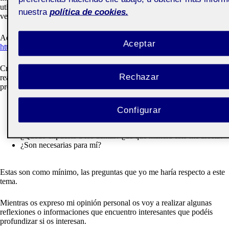
utilizo como una ventana expositora, de mis ilustraciones y como una
nuestra
política de cookies.
ventana a la creatividad de otros, en temas que me interesan.
Aquí os dejo los enlaces por si queréis verla:
Aceptar
https://www.instagram.com/bety_luciernaga/
Creo que la presencia en las redes, es algo que se ha de meditar y no
Rechazar
realizar de manera impulsiva. Muchas personas no se han realizado las
preguntas que yo recomendaría que son las siguientes:
¿Qué quiero obtener de ellas?
Configurar
¿Para que las quiero?
¿Cuáles son mis beneficios?
¿Quedo expuesto a los demás? ¿de qué manera esto me afecta?
¿Son necesarias para mí?
Estas son como mínimo, las preguntas que yo me haría respecto a este
tema.
Mientras os expreso mi opinión personal os voy a realizar algunas
reflexiones o informaciones que encuentro interesantes que podéis
profundizar si os interesan.