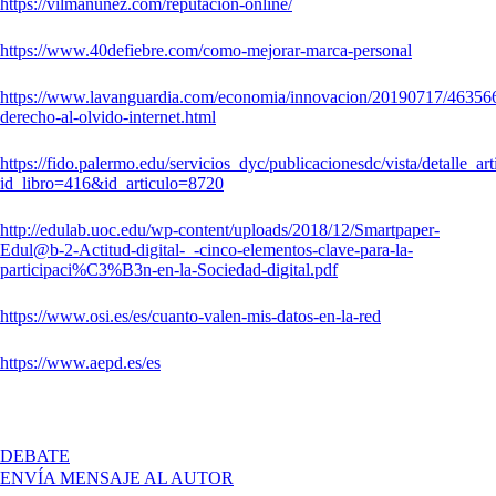
https://vilmanunez.com/reputacion-online/
https://www.40defiebre.com/como-mejorar-marca-personal
https://www.lavanguardia.com/economia/innovacion/20190717/463566
derecho-al-olvido-internet.html
https://fido.palermo.edu/servicios_dyc/publicacionesdc/vista/detalle_ar
id_libro=416&id_articulo=8720
http://edulab.uoc.edu/wp-content/uploads/2018/12/Smartpaper-
Edul@b-2-Actitud-digital-_-cinco-elementos-clave-para-la-
participaci%C3%B3n-en-la-Sociedad-digital.pdf
https://www.osi.es/es/cuanto-valen-mis-datos-en-la-red
https://www.aepd.es/es
EN
DEBATE
PRESENCIA
ENVÍA MENSAJE AL AUTOR
EN