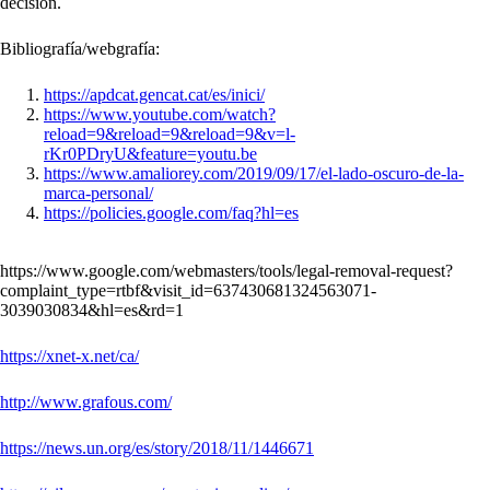
decisión.
Bibliografía/webgrafía:
https://apdcat.gencat.cat/es/inici/
https://www.youtube.com/watch?
reload=9&reload=9&reload=9&v=l-
rKr0PDryU&feature=youtu.be
https://www.amaliorey.com/2019/09/17/el-lado-oscuro-de-la-
marca-personal/
https://policies.google.com/faq?hl=es
https://www.google.com/webmasters/tools/legal-removal-request?
complaint_type=rtbf&visit_id=637430681324563071-
3039030834&hl=es&rd=1
https://xnet-x.net/ca/
http://www.grafous.com/
https://news.un.org/es/story/2018/11/1446671