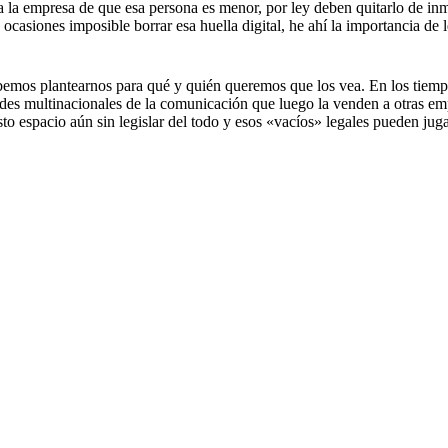
 la empresa de que esa persona es menor, por ley deben quitarlo de inme
n ocasiones imposible borrar esa huella digital, he ahí la importancia d
ebemos plantearnos para qué y quién queremos que los vea. En los tiemp
ndes multinacionales de la comunicación que luego la venden a otras em
sto espacio aún sin legislar del todo y esos «vacíos» legales pueden ju