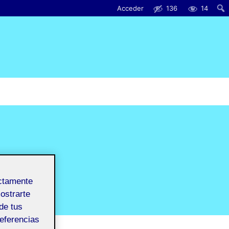
Acceder
136
14
ectamente
mostrarte
de tus
referencias