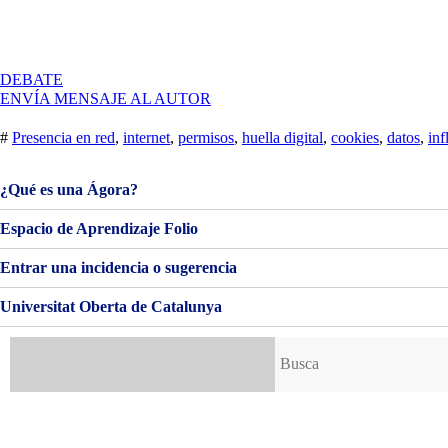
EN
DEBATE
VENTAJAS
ENVÍA MENSAJE AL AUTOR
Y
DESVENTAJAS
#
Presencia en red
,
internet
,
permisos
,
huella digital
,
cookies
,
datos
,
inf
DE
LA
PRESENCIA
¿Qué es una Ágora?
EN
LA
Espacio de Aprendizaje Folio
RED
Entrar una incidencia o sugerencia
Universitat Oberta de Catalunya
Buscar: