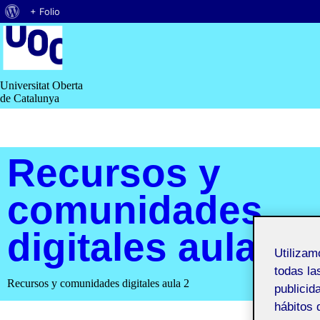
Acerca
+ Folio
Saltar
de
al
contenido
WordPress
Universitat Oberta
de Catalunya
Recursos y
comunidades
digitales aula 2
Utiliza
todas la
Recursos y comunidades digitales aula 2
publicid
hábitos 